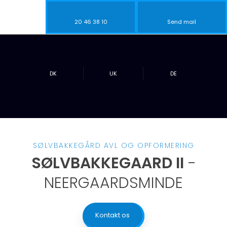
20 46 38 10​
Send mail
DK​
UK​
DE
SØLVBAKKEGÅRD AVL OG OPFORMERING
SØLVBAKKEGAARD II
-
NEERGAARDSMINDE
Kontakt os