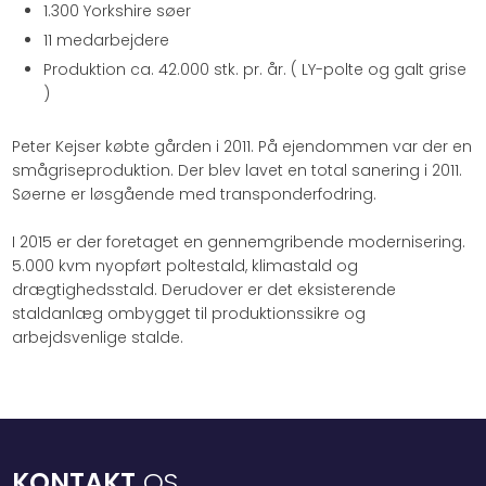
1.300 Yorkshire søer
11 medarbejdere
Produktion ca. 42.000 stk. pr. år. ( LY-polte og galt grise
)
Peter Kejser købte gården i 2011. På ejendommen var der en
smågriseproduktion. Der blev lavet en total sanering i 2011.
Søerne er løsgående med transponderfodring.
I 2015 er der foretaget en gennemgribende modernisering.
5.000 kvm nyopført poltestald, klimastald og
drægtighedsstald. Derudover er det eksisterende
staldanlæg ombygget til produktionssikre og
arbejdsvenlige stalde.
KONTAKT
OS