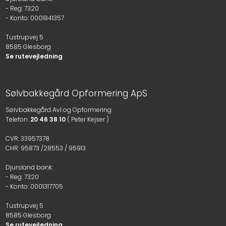
- Reg: 7320
- Konto: 0001841357​
Tustrupvej 5
8585 Glesborg
Se rutevejledning
Søl​vbakkegård Opformering ApS
Sølvbakkegård Avl og Opformering
​Telefon:
20 46 38 10
( Peter Kejser )
​CVR: 33957378
CHR: 95873 /28553 / 95913
Djursland bank:
- Reg: 7320
- Konto: 0001317705​
Tustrupvej 5
8585 Glesborg
Se rutevejledning