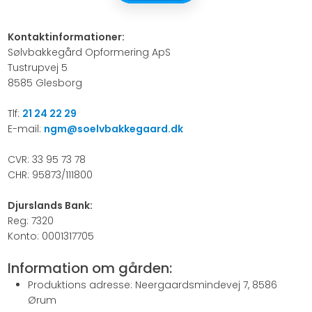
Kontaktinformationer:
​Sølvbakkegård Opformering ApS
Tustrupvej 5
8585 Glesborg
Tlf:
21 24 22 29
E-mail:
ngm@soelvbakkegaard.dk
CVR: 33 95 73 78
CHR: 95873/111800
Djurslands Bank:
Reg: 7320
Konto: 0001317705​
Information om gården:
​Produktions adresse: Neergaardsmindevej 7, 8586
Ørum