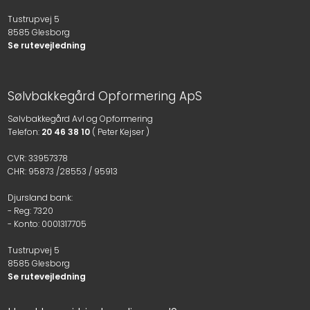
Tustrupvej 5
8585 Glesborg
Se rutevejledning
Søl​vbakkegård Opformering ApS
Sølvbakkegård Avl og Opformering
​Telefon:
20 46 38 10
( Peter Kejser )
​CVR: 33957378
CHR: 95873 /28553 / 95913
Djursland bank:
- Reg: 7320
- Konto: 0001317705​
Tustrupvej 5
8585 Glesborg
Se rutevejledning